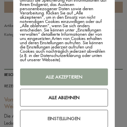
umfasst die Speicherung von Informationen auf
Ihrem Endgerät, das Auslesen
IN DEN WARENKORB
personenbezogener Daten sowie deren
Verarbeitung. Klicken Sie auf „Alle
akzeptieren“, um in den Einsatz von nicht
notwendigen Cookies einzuwilligen oder auf
„Alle ablehnen“, wenn Sie sich anders
Artikelnummer:
n. v.
entscheiden. Sie können unter „Einstellungen
verwalten“ detaillierte Informationen der von
Kategorien:
Produkte
,
Vorratsgläser
uns eingesetzten Arten von Cookies erhalten
und deren Einstellungen aufrufen. Sie können
die Einstellungen jederzeit aufrufen und
Cookies auch nachträglich jederzeit abwählen
(z.B. in der Datenschutzerklärung oder unten
auf unserer Webseite).
BESCHREIBUNG
ALLE AKZEPTIEREN
REZENSIONEN (0)
ALLE ABLEHNEN
Vorratsglas mit graviertem Holzdeckel ‚Frohe
Weihnachten‘
Die Adventszeit ist die perfekte Zeit für selbstgemachte
EINSTELLUNGEN
Leckereien und besondere Geschenke – und was könnte