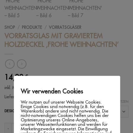
SHOP
/
PRODUKTE
/
VORRATSGLÄSER
VORRATSGLAS MIT GRAVIERTEM
HOLZDECKEL ‚FROHE WEIHNACHTEN‘
14,90
€
inkl. MwSt.
zzgl. Versandkosten
Wir verwenden Cookies
Lieferzeit:
3 - 7 Werktage
Wir nutzen auf unserer Webseite Cookies.
ZURÜCKSETZEN
Einige Cookies sind notwendig (z.B. für den
Warenkorb) andere sind nicht notwendig. Die
DESIGN
nicht-notwendigen Cookies helfen uns bei der
Optimierung unseres Online-Angebotes,
unserer Webseitenfunktionen und werden für
VORRATSGLAS MIT GRAVIERTEM HOLZDECKEL 'FROHE WEIHNACH
Marketingzwecke eingesetzt. Die Einwilligung