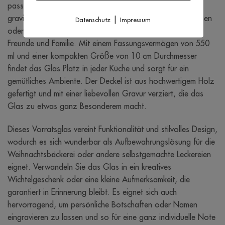
passend sein als dieses wunderschöne Vorratsglas mit
graviertem Holzdeckel? Gefüllt mit selbstgebackenen Keksen
|
Datenschutz
Impressum
oder anderen Leckereien ist es das perfekte Geschenk für
Freunde und Familie. Mit einem Fassungsvermögen von 550
ml und einer kompakten Größe von 10 cm Durchmesser
findet das Glas Platz in jeder Küche und sorgt für ein
gemütliches Ambiente. Der Deckel ist aus hochwertigem Holz
gefertigt und mit einer liebevollen Gravur verziert, die das
Glas zu etwas ganz Besonderem macht.
Dieses Vorratsglas vereint Funktionalität und stilvolles Design,
wodurch es sich wunderbar als Aufbewahrungslösung für die
Weihnachtsbäckerei oder andere selbstgemachte Leckereien
eignet. Verwandeln Sie das Glas in ein kreatives
Wichtelgeschenk oder eine kleine Aufmerksamkeit, die
garantiert in Erinnerung bleibt. Es eignet sich auch
hervorragend, um persönliche Botschaften oder Namen
eingravieren zu lassen und so für eine ganz individuelle Note