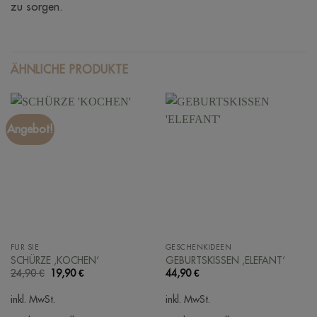
zu sorgen.
ÄHNLICHE PRODUKTE
Angebot!
FÜR SIE
GESCHENKIDEEN
SCHÜRZE ‚KOCHEN‘
GEBURTSKISSEN ‚ELEFANT‘
Ursprünglicher
Aktueller
24,90
€
19,90
€
44,90
€
Preis
Preis
war:
ist:
inkl. MwSt.
inkl. MwSt.
24,90 €
19,90 €.