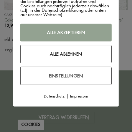
die Einstellungen jederzeit aufrufen und
Cookies auch nachträglich jederzeit abwählen
(z.B. in der Datenschutzerklärung oder unten
auf unserer Webseite).
CAKETOPPER
CAKETOPPER
Caketopper ‚Eukalyptus‘
Caketopper ‚Eukalyptus Taufe‘
12,90
€
–
14,90
€
12,90
€
–
14,90
€
ALLE AKZEPTIEREN
inkl. MwSt.
inkl. MwSt.
zzgl. Versandkosten
zzgl. Versandkosten
ALLE ABLEHNEN
EINSTELLUNGEN
PayPal
Bank
Transfer
IMPRESSUM
DATENSCHUTZERKLÄRUNG
AGB
|
WIDERRUFSBELEHRUNG
ZAHLUNG & VERSAND
Datenschutz
Impressum
www.floom-unikate.de
created by
WEBBRO GmbH
VERTRAG WIDERRUFEN
COOKIES