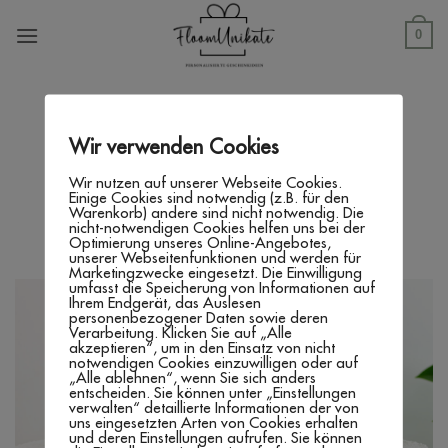
Zum
Inhalt
0
springen
SHOP
/
PRODUKTE VERSCHLAGWORTET MIT
„CAKETOPPER TAUFE“
Wir verwenden Cookies
FILTER
Wir nutzen auf unserer Webseite Cookies.
Einige Cookies sind notwendig (z.B. für den
Warenkorb) andere sind nicht notwendig. Die
nicht-notwendigen Cookies helfen uns bei der
Optimierung unseres Online-Angebotes,
unserer Webseitenfunktionen und werden für
Marketingzwecke eingesetzt. Die Einwilligung
umfasst die Speicherung von Informationen auf
Ihrem Endgerät, das Auslesen
personenbezogener Daten sowie deren
Verarbeitung. Klicken Sie auf „Alle
akzeptieren“, um in den Einsatz von nicht
notwendigen Cookies einzuwilligen oder auf
„Alle ablehnen“, wenn Sie sich anders
entscheiden. Sie können unter „Einstellungen
verwalten“ detaillierte Informationen der von
uns eingesetzten Arten von Cookies erhalten
und deren Einstellungen aufrufen. Sie können