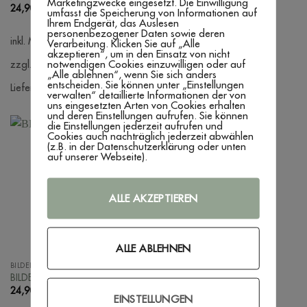
Marketingzwecke eingesetzt. Die Einwilligung
24,90
€
–
29,90
€
24,90
€
–
29,90
€
umfasst die Speicherung von Informationen auf
Ihrem Endgerät, das Auslesen
personenbezogener Daten sowie deren
inkl. MwSt.
inkl. MwSt.
Verarbeitung. Klicken Sie auf „Alle
akzeptieren“, um in den Einsatz von nicht
notwendigen Cookies einzuwilligen oder auf
zzgl. Versandkosten
zzgl. Versandkosten
„Alle ablehnen“, wenn Sie sich anders
entscheiden. Sie können unter „Einstellungen
Lieferzeit:
3 - 7 Werktage
Lieferzeit:
3 - 7 Werktage
verwalten“ detaillierte Informationen der von
uns eingesetzten Arten von Cookies erhalten
und deren Einstellungen aufrufen. Sie können
die Einstellungen jederzeit aufrufen und
Cookies auch nachträglich jederzeit abwählen
(z.B. in der Datenschutzerklärung oder unten
auf unserer Webseite).
ALLE AKZEPTIEREN
ALLE ABLEHNEN
BILDERRAHMEN
BILDERRAHMEN
BILDERRAHMEN ‚PAPA‘
BILDERRAHMEN ‚TANTE‘
24,90
€
–
29,90
€
24,90
€
–
29,90
€
EINSTELLUNGEN