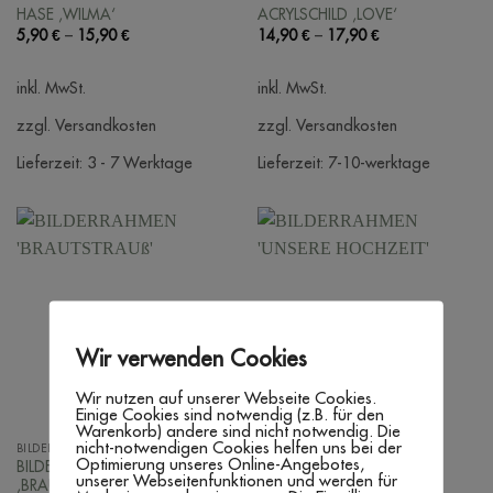
HASE ‚WILMA‘
ACRYLSCHILD ‚LOVE‘
5,90
€
–
15,90
€
14,90
€
–
17,90
€
inkl. MwSt.
inkl. MwSt.
zzgl. Versandkosten
zzgl. Versandkosten
Lieferzeit:
3 - 7 Werktage
Lieferzeit:
7-10-werktage
Wir verwenden Cookies
Wir nutzen auf unserer Webseite Cookies.
Einige Cookies sind notwendig (z.B. für den
Warenkorb) andere sind nicht notwendig. Die
nicht-notwendigen Cookies helfen uns bei der
BILDERRAHMEN
BILDERRAHMEN
Optimierung unseres Online-Angebotes,
BILDERRAHMEN
BILDERRAHMEN ‚UNSERE
unserer Webseitenfunktionen und werden für
‚BRAUTSTRAUß‘
HOCHZEIT‘