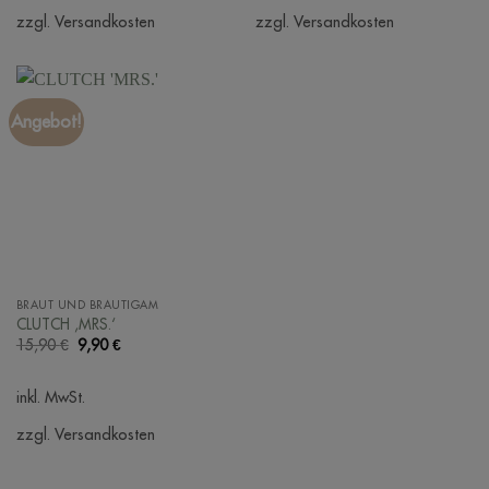
zzgl. Versandkosten
zzgl. Versandkosten
Angebot!
BRAUT UND BRÄUTIGAM
CLUTCH ‚MRS.‘
Ursprünglicher
Aktueller
15,90
€
9,90
€
Preis
Preis
war:
ist:
15,90 €
9,90 €.
inkl. MwSt.
zzgl. Versandkosten