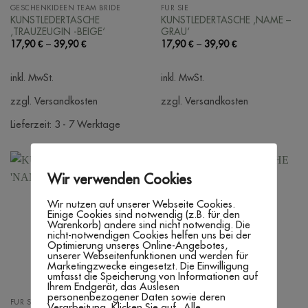
GESCHENKIDEEN TEAM BRIDE
FÜR SIE
KUNSTLEDERTASCHE
KUNSTLEDERTASCHE ‚NAME –
‚TRAUZEUGIN -BEIGE‘
GRAU‘
17,90
€
–
39,90
€
17,90
€
–
39,90
€
inkl. MwSt.
inkl. MwSt.
zzgl. Versandkosten
zzgl. Versandkosten
Lieferzeit:
3 - 7 Werktage
Wir verwenden Cookies
Wir nutzen auf unserer Webseite Cookies.
Einige Cookies sind notwendig (z.B. für den
Warenkorb) andere sind nicht notwendig. Die
nicht-notwendigen Cookies helfen uns bei der
Optimierung unseres Online-Angebotes,
unserer Webseitenfunktionen und werden für
Marketingzwecke eingesetzt. Die Einwilligung
umfasst die Speicherung von Informationen auf
Ihrem Endgerät, das Auslesen
personenbezogener Daten sowie deren
FÜR SIE
GESCHENKIDEEN TEAM BRIDE
Verarbeitung. Klicken Sie auf „Alle