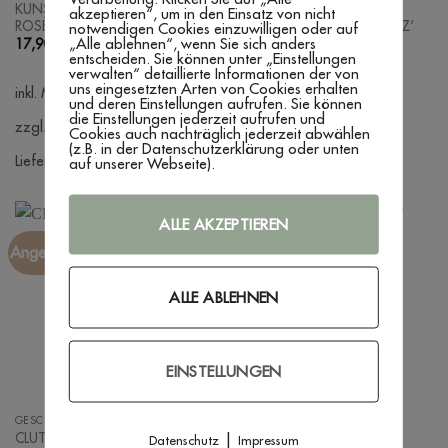
KUNSTLEDERTASCHE ‚NAME –
KUNSTLEDERTASCHE
akzeptieren“, um in den Einsatz von nicht
ROSÈ‘
‚BRAUTJUNGFER -SCHWARZ‘
notwendigen Cookies einzuwilligen oder auf
„Alle ablehnen“, wenn Sie sich anders
17,90
€
–
39,90
€
17,90
€
–
39,90
€
entscheiden. Sie können unter „Einstellungen
verwalten“ detaillierte Informationen der von
uns eingesetzten Arten von Cookies erhalten
inkl. MwSt.
inkl. MwSt.
und deren Einstellungen aufrufen. Sie können
die Einstellungen jederzeit aufrufen und
zzgl. Versandkosten
zzgl. Versandkosten
Cookies auch nachträglich jederzeit abwählen
(z.B. in der Datenschutzerklärung oder unten
Lieferzeit:
3 - 7 Werktage
Lieferzeit:
3 - 7 Werktage
auf unserer Webseite).
ALLE AKZEPTIEREN
Angebot!
Angebot!
ALLE ABLEHNEN
EINSTELLUNGEN
GESCHENKIDEEN TEAM BRIDE
FÜR SIE
|
CLUTCH ‚MONOGRAM‘
CLUTCH ‚SCHWARZ‘
Datenschutz
Impressum