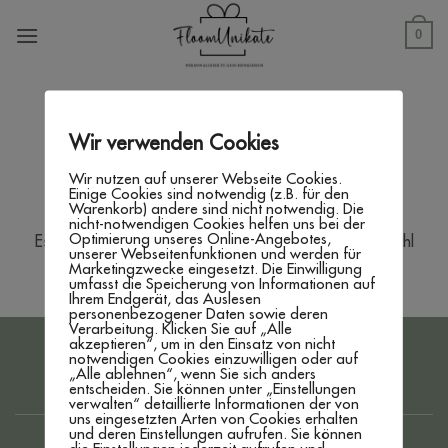
Zum
Inhalt
0
springen
SHOP
/
PRODUKTE VERSCHLAGWORTET MIT
„DEKORATION FÜR WEIHNACHTEN“
Wir verwenden Cookies
FILTER
Wir nutzen auf unserer Webseite Cookies.
Einige Cookies sind notwendig (z.B. für den
Warenkorb) andere sind nicht notwendig. Die
nicht-notwendigen Cookies helfen uns bei der
Optimierung unseres Online-Angebotes,
Es wurden keine Produkte gefunden, die deiner Auswahl
unserer Webseitenfunktionen und werden für
entsprechen.
Marketingzwecke eingesetzt. Die Einwilligung
umfasst die Speicherung von Informationen auf
Ihrem Endgerät, das Auslesen
personenbezogener Daten sowie deren
Verarbeitung. Klicken Sie auf „Alle
akzeptieren“, um in den Einsatz von nicht
PayPal
Bank
notwendigen Cookies einzuwilligen oder auf
„Alle ablehnen“, wenn Sie sich anders
Transfer
entscheiden. Sie können unter „Einstellungen
IMPRESSUM
DATENSCHUTZERKLÄRUNG
AGB
verwalten“ detaillierte Informationen der von
WIDERRUFSBELEHRUNG
ZAHLUNG & VERSAND
uns eingesetzten Arten von Cookies erhalten
www.floom-unikate.de
created by
WEBBRO GmbH
und deren Einstellungen aufrufen. Sie können