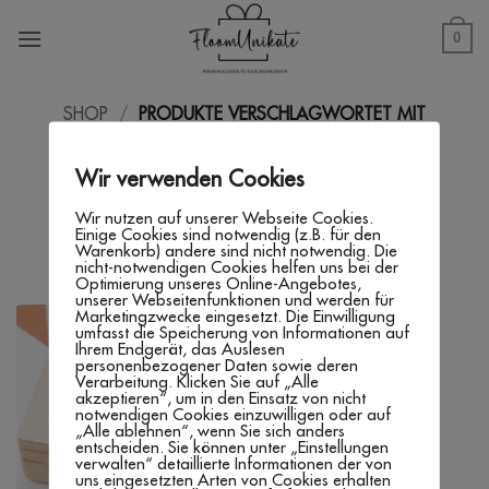
Zum
Inhalt
0
springen
SHOP
/
PRODUKTE VERSCHLAGWORTET MIT
„ERINNERUNGSKISTE SCHULZEIT“
Wir verwenden Cookies
FILTER
Wir nutzen auf unserer Webseite Cookies.
Einige Cookies sind notwendig (z.B. für den
Warenkorb) andere sind nicht notwendig. Die
nicht-notwendigen Cookies helfen uns bei der
Optimierung unseres Online-Angebotes,
unserer Webseitenfunktionen und werden für
Marketingzwecke eingesetzt. Die Einwilligung
umfasst die Speicherung von Informationen auf
Ihrem Endgerät, das Auslesen
personenbezogener Daten sowie deren
Verarbeitung. Klicken Sie auf „Alle
akzeptieren“, um in den Einsatz von nicht
notwendigen Cookies einzuwilligen oder auf
„Alle ablehnen“, wenn Sie sich anders
entscheiden. Sie können unter „Einstellungen
verwalten“ detaillierte Informationen der von
uns eingesetzten Arten von Cookies erhalten