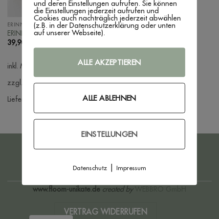
und deren Einstellungen aufrufen. Sie können
die Einstellungen jederzeit aufrufen und
Cookies auch nachträglich jederzeit abwählen
(z.B. in der Datenschutzerklärung oder unten
ERINNERUNGSKISTEN
auf unserer Webseite).
ERINNERUNGSKISTE ‚SCHLICHT‘
39,90
€
ALLE AKZEPTIEREN
inkl. MwSt.
zzgl. Versandkosten
ALLE ABLEHNEN
Lieferzeit:
3 - 7 Werktage
EINSTELLUNGEN
PayPal
Bank
Transfer
|
Datenschutz
Impressum
IMPRESSUM
DATENSCHUTZERKLÄRUNG
AGB
WIDERRUFSBELEHRUNG
ZAHLUNG & VERSAND
www.floom-unikate.de
created by
WEBBRO GmbH
VERTRAG WIDERRUFEN