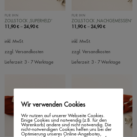
FÜR IHN
FÜR IHN
ZOLLSTOCK ‚SUPERHELD‘
ZOLLSTOCK ‚NACHGEMESSEN‘
11,90
€
–
24,90
€
11,90
€
–
24,90
€
inkl. MwSt.
inkl. MwSt.
zzgl. Versandkosten
zzgl. Versandkosten
Lieferzeit:
3 - 7 Werktage
Lieferzeit:
3 - 7 Werktage
Wir verwenden Cookies
Wir nutzen auf unserer Webseite Cookies.
Einige Cookies sind notwendig (z.B. für den
Warenkorb) andere sind nicht notwendig. Die
nicht-notwendigen Cookies helfen uns bei der
Optimierung unseres Online-Angebotes,