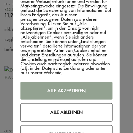
unserer Webseitenfunktionen und werden für
FÜR IHN
GESCHENKIDEEN
Marketingzwecke eingesetzt. Die Einwilligung
ZOLLSTOCK ‚ERSTER
ZOLLSTOCK ‚NAME‘
umfasst die Speicherung von Informationen auf
Ihrem Endgerät, das Auslesen
ZOLLSTOCK‘
11,90
€
–
24,90
€
personenbezogener Daten sowie deren
11,90
€
–
24,90
€
Verarbeitung. Klicken Sie auf „Alle
akzeptieren“, um in den Einsatz von nicht
inkl. MwSt.
notwendigen Cookies einzuwilligen oder auf
inkl. MwSt.
„Alle ablehnen“, wenn Sie sich anders
zzgl. Versandkosten
entscheiden. Sie können unter „Einstellungen
zzgl. Versandkosten
verwalten“ detaillierte Informationen der von
Lieferzeit:
3 - 7 Werktage
uns eingesetzten Arten von Cookies erhalten
und deren Einstellungen aufrufen. Sie können
Lieferzeit:
3 - 7 Werktage
die Einstellungen jederzeit aufrufen und
Cookies auch nachträglich jederzeit abwählen
(z.B. in der Datenschutzerklärung oder unten
auf unserer Webseite).
ALLE AKZEPTIEREN
ALLE ABLEHNEN
GESCHENKIDEEN
FÜR IHN