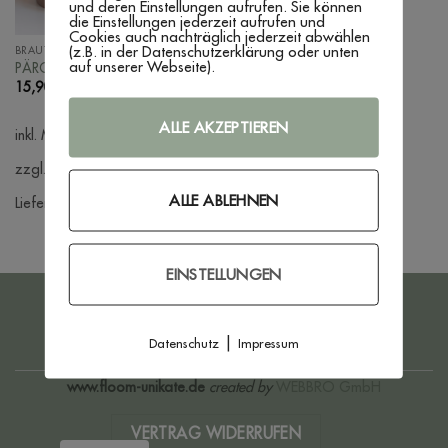
und deren Einstellungen aufrufen. Sie können
die Einstellungen jederzeit aufrufen und
Cookies auch nachträglich jederzeit abwählen
(z.B. in der Datenschutzerklärung oder unten
BRAUT UND BRÄUTIGAM
auf unserer Webseite).
PÄRCHEN IN RIFFELOPTIK
15,90
€
–
19,90
€
ALLE AKZEPTIEREN
inkl. MwSt.
zzgl. Versandkosten
ALLE ABLEHNEN
Lieferzeit:
3 - 7 Werktage
EINSTELLUNGEN
PayPal
Bank
Transfer
|
Datenschutz
Impressum
IMPRESSUM
DATENSCHUTZERKLÄRUNG
AGB
WIDERRUFSBELEHRUNG
ZAHLUNG & VERSAND
www.floom-unikate.de
created by
WEBBRO GmbH
VERTRAG WIDERRUFEN