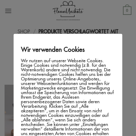
Zum
Inhalt
0
springen
SHOP
/
PRODUKTE VERSCHLAGWORTET MIT
„GESCHENK FÜR PAARE“
Wir verwenden Cookies
FILTER
Wir nutzen auf unserer Webseite Cookies.
Einige Cookies sind notwendig (z.B. für den
Warenkorb) andere sind nicht notwendig. Die
nicht-notwendigen Cookies helfen uns bei der
Optimierung unseres Online-Angebotes,
unserer Webseitenfunktionen und werden für
Marketingzwecke eingesetzt. Die Einwilligung
umfasst die Speicherung von Informationen auf
Ihrem Endgerät, das Auslesen
personenbezogener Daten sowie deren
Verarbeitung. Klicken Sie auf „Alle
akzeptieren“, um in den Einsatz von nicht
notwendigen Cookies einzuwilligen oder auf
„Alle ablehnen“, wenn Sie sich anders
entscheiden. Sie können unter „Einstellungen
verwalten“ detaillierte Informationen der von
uns eingesetzten Arten von Cookies erhalten