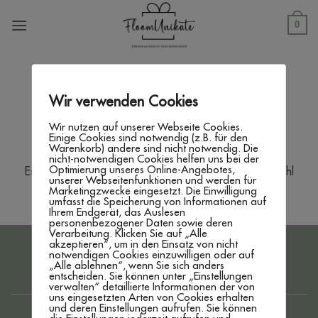
Zum
Inhalt
0
springen
SHOP
/
PRODUKTE VERSCHLAGWORTET MIT
„GESCHENKANHÄNGER HOLZ“
Wir verwenden Cookies
FILTER
Wir nutzen auf unserer Webseite Cookies.
Einige Cookies sind notwendig (z.B. für den
Warenkorb) andere sind nicht notwendig. Die
nicht-notwendigen Cookies helfen uns bei der
Optimierung unseres Online-Angebotes,
Es wurden keine Produkte gefunden, die deiner Auswahl
unserer Webseitenfunktionen und werden für
entsprechen.
Marketingzwecke eingesetzt. Die Einwilligung
umfasst die Speicherung von Informationen auf
Ihrem Endgerät, das Auslesen
personenbezogener Daten sowie deren
Verarbeitung. Klicken Sie auf „Alle
akzeptieren“, um in den Einsatz von nicht
PayPal
Bank
notwendigen Cookies einzuwilligen oder auf
„Alle ablehnen“, wenn Sie sich anders
Transfer
entscheiden. Sie können unter „Einstellungen
IMPRESSUM
DATENSCHUTZERKLÄRUNG
AGB
verwalten“ detaillierte Informationen der von
WIDERRUFSBELEHRUNG
ZAHLUNG & VERSAND
uns eingesetzten Arten von Cookies erhalten
www.floom-unikate.de
created by
WEBBRO GmbH
und deren Einstellungen aufrufen. Sie können