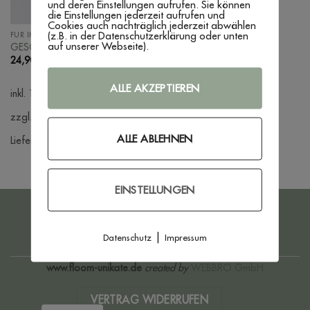
und deren Einstellungen aufrufen. Sie können
die Einstellungen jederzeit aufrufen und
Cookies auch nachträglich jederzeit abwählen
(z.B. in der Datenschutzerklärung oder unten
FÜR IHN
auf unserer Webseite).
GESCHENKSET ‚ZOLLSTOCK‘
24,90
€
ALLE AKZEPTIEREN
inkl. 19 % MwSt.
zzgl. Versandkosten
ALLE ABLEHNEN
Lieferzeit:
3 - 7 Werktage
EINSTELLUNGEN
PayPal
Bank
Transfer
|
Datenschutz
Impressum
IMPRESSUM
DATENSCHUTZERKLÄRUNG
AGB
WIDERRUFSBELEHRUNG
ZAHLUNG & VERSAND
www.floom-unikate.de
created by
WEBBRO GmbH
VERTRAG WIDERRUFEN