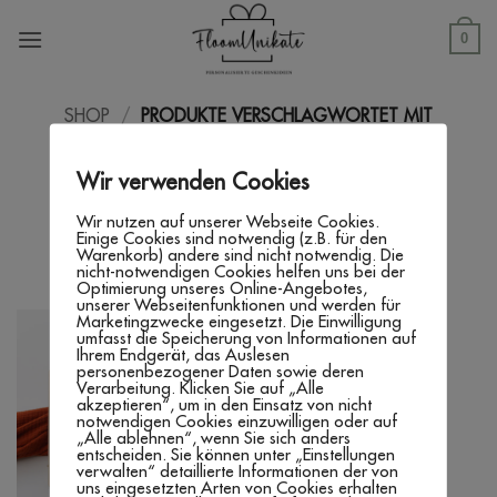
Zum
Inhalt
0
springen
SHOP
/
PRODUKTE VERSCHLAGWORTET MIT
„GESCHENKE FÜR IHN“
Wir verwenden Cookies
FILTER
Wir nutzen auf unserer Webseite Cookies.
Einige Cookies sind notwendig (z.B. für den
Warenkorb) andere sind nicht notwendig. Die
nicht-notwendigen Cookies helfen uns bei der
Optimierung unseres Online-Angebotes,
unserer Webseitenfunktionen und werden für
Marketingzwecke eingesetzt. Die Einwilligung
umfasst die Speicherung von Informationen auf
Ihrem Endgerät, das Auslesen
personenbezogener Daten sowie deren
Verarbeitung. Klicken Sie auf „Alle
akzeptieren“, um in den Einsatz von nicht
notwendigen Cookies einzuwilligen oder auf
„Alle ablehnen“, wenn Sie sich anders
entscheiden. Sie können unter „Einstellungen
verwalten“ detaillierte Informationen der von
uns eingesetzten Arten von Cookies erhalten