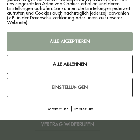
uns eingesetzten Arten von Cookies erhalten und deren
Einstellungen aufrufen. Sie können die Einstellungen jederzeit
aufrufen und Cookies auch nachträglich jederzeit abwählen
(z.B. in der Datenschutzerklärung oder unten auf unserer
Webseite).
ND BRÄUTIGAM
 IN RIFFELOPTIK
–
19,90
€
ALLE AKZEPTIEREN
t.
rsandkosten
ALLE ABLEHNEN
t:
3 - 7 Werktage
EINSTELLUNGEN
RRUFSBELEHRUNG
ZAHLUNG & VERSAND
|
Datenschutz
Impressum
VERTRAG WIDERRUFEN