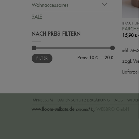
Wohnaccessoires
SALE
BRAUT U
PÄRCHEN
NACH PREIS FILTERN
15,90
€
inkl. MwS
Min.
Max.
Preis:
10 €
—
20 €
FILTER
Preis
Preis
zzgl. Ve
Lieferzei
IMPRESSUM
DATENSCHUTZERKLÄRUNG
AGB
WIDE
www.floom-unikate.de
created by
WEBBRO GmbH