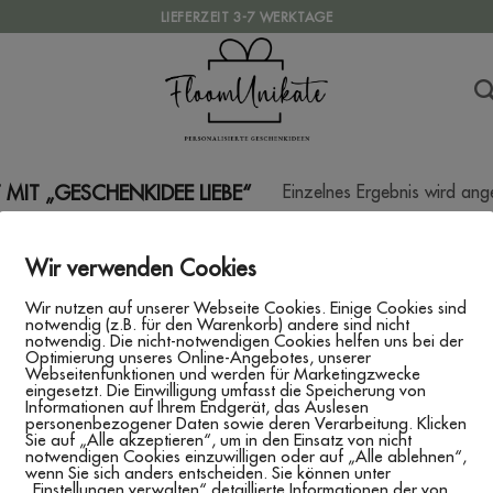
LIEFERZEIT 3-7 WERKTAGE
Einzelnes Ergebnis wird ang
IT „GESCHENKIDEE LIEBE“
Wir verwenden Cookies
Wir nutzen auf unserer Webseite Cookies. Einige Cookies sind
notwendig (z.B. für den Warenkorb) andere sind nicht
notwendig. Die nicht-notwendigen Cookies helfen uns bei der
Optimierung unseres Online-Angebotes, unserer
Webseitenfunktionen und werden für Marketingzwecke
eingesetzt. Die Einwilligung umfasst die Speicherung von
Informationen auf Ihrem Endgerät, das Auslesen
personenbezogener Daten sowie deren Verarbeitung. Klicken
Sie auf „Alle akzeptieren“, um in den Einsatz von nicht
notwendigen Cookies einzuwilligen oder auf „Alle ablehnen“,
wenn Sie sich anders entscheiden. Sie können unter
„Einstellungen verwalten“ detaillierte Informationen der von