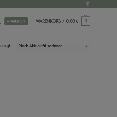
WARENKORB /
0,00
€
0
ANMELDEN
ezeigt