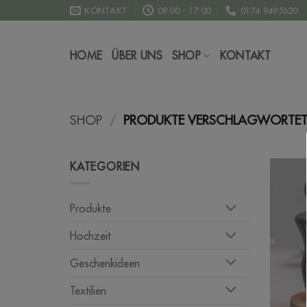
Zum
KONTAKT
09:00 - 17:00
0174 9495620
Inhalt
springen
HOME
ÜBER UNS
SHOP
KONTAKT
SHOP
/
PRODUKTE VERSCHLAGWORTET M
KATEGORIEN
Produkte
Hochzeit
Geschenkideen
Textilien