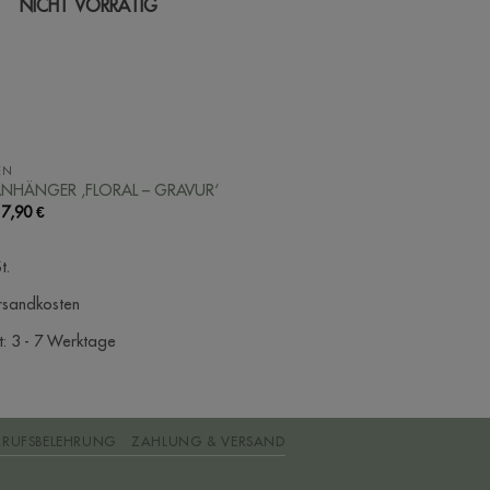
NICHT VORRÄTIG
EN
NHÄNGER ‚FLORAL – GRAVUR‘
–
7,90
€
t.
rsandkosten
t:
3 - 7 Werktage
RRUFSBELEHRUNG
ZAHLUNG & VERSAND