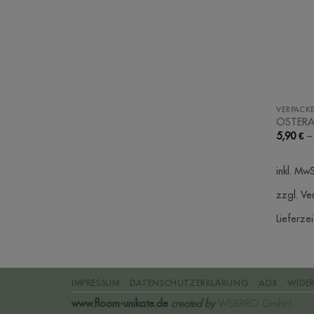
VERPACK
OSTERA
5,90
€
inkl. MwS
zzgl. Ve
Lieferzei
IMPRESSUM
DATENSCHUTZERKLÄRUNG
AGB
WIDE
www.floom-unikate.de
created by
WEBBRO GmbH