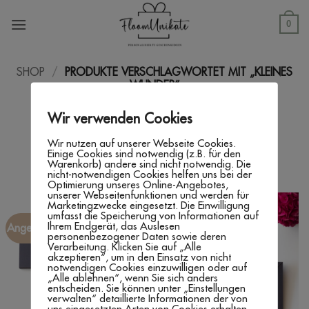
Zum
Inhalt
0
springen
SHOP
/
PRODUKTE VERSCHLAGWORTET MIT „KLEINES
WUNDER“
FILTER
Wir verwenden Cookies
Wir nutzen auf unserer Webseite Cookies.
Einige Cookies sind notwendig (z.B. für den
Warenkorb) andere sind nicht notwendig. Die
nicht-notwendigen Cookies helfen uns bei der
Optimierung unseres Online-Angebotes,
unserer Webseitenfunktionen und werden für
Marketingzwecke eingesetzt. Die Einwilligung
umfasst die Speicherung von Informationen auf
Ihrem Endgerät, das Auslesen
Angebot!
Angebot!
personenbezogener Daten sowie deren
Verarbeitung. Klicken Sie auf „Alle
akzeptieren“, um in den Einsatz von nicht
notwendigen Cookies einzuwilligen oder auf
„Alle ablehnen“, wenn Sie sich anders
entscheiden. Sie können unter „Einstellungen
verwalten“ detaillierte Informationen der von
uns eingesetzten Arten von Cookies erhalten