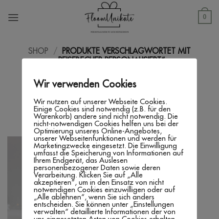
Zum
Inhalt
0
springen
SHOP
/
PRODUKTE VERSCHLAGWORTET MIT
„REISEBECHER PERSONALISIERT“
FILTER
Wir verwenden Cookies
Wir nutzen auf unserer Webseite Cookies.
Einige Cookies sind notwendig (z.B. für den
Warenkorb) andere sind nicht notwendig. Die
nicht-notwendigen Cookies helfen uns bei der
Optimierung unseres Online-Angebotes,
unserer Webseitenfunktionen und werden für
Marketingzwecke eingesetzt. Die Einwilligung
umfasst die Speicherung von Informationen auf
Ihrem Endgerät, das Auslesen
personenbezogener Daten sowie deren
Verarbeitung. Klicken Sie auf „Alle
akzeptieren“, um in den Einsatz von nicht
notwendigen Cookies einzuwilligen oder auf
„Alle ablehnen“, wenn Sie sich anders
entscheiden. Sie können unter „Einstellungen
verwalten“ detaillierte Informationen der von
uns eingesetzten Arten von Cookies erhalten