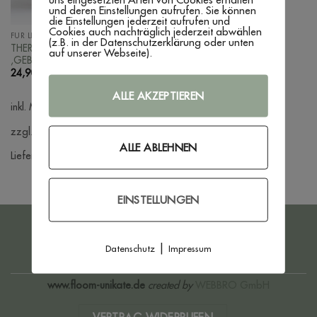
und deren Einstellungen aufrufen. Sie können
die Einstellungen jederzeit aufrufen und
Cookies auch nachträglich jederzeit abwählen
FÜR LEHRER:INNEN & ERZIEHER:INNEN
(z.B. in der Datenschutzerklärung oder unten
THERMOBECHER
auf unserer Webseite).
‚GEBURTSBLUME‘
24,90
€
ALLE AKZEPTIEREN
inkl. MwSt.
zzgl. Versandkosten
ALLE ABLEHNEN
Lieferzeit:
3 - 7 Werktage
EINSTELLUNGEN
PayPal
Bank
Transfer
|
Datenschutz
Impressum
IMPRESSUM
DATENSCHUTZERKLÄRUNG
AGB
WIDERRUFSBELEHRUNG
ZAHLUNG & VERSAND
www.floom-unikate.de
created by
WEBBRO GmbH