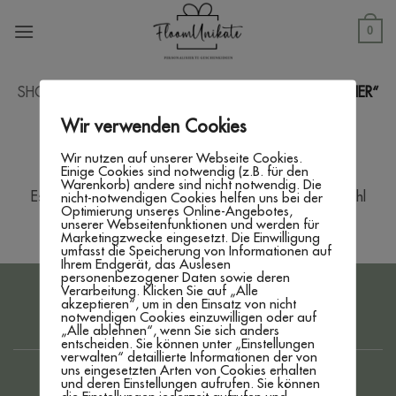
Zum
Inhalt
0
springen
SHOP
/
PRODUKTE VERSCHLAGWORTET MIT „RENTIER“
Wir verwenden Cookies
FILTER
Wir nutzen auf unserer Webseite Cookies.
Einige Cookies sind notwendig (z.B. für den
Warenkorb) andere sind nicht notwendig. Die
Es wurden keine Produkte gefunden, die deiner Auswahl
nicht-notwendigen Cookies helfen uns bei der
Optimierung unseres Online-Angebotes,
entsprechen.
unserer Webseitenfunktionen und werden für
Marketingzwecke eingesetzt. Die Einwilligung
umfasst die Speicherung von Informationen auf
Ihrem Endgerät, das Auslesen
personenbezogener Daten sowie deren
Verarbeitung. Klicken Sie auf „Alle
PayPal
Bank
akzeptieren“, um in den Einsatz von nicht
Transfer
notwendigen Cookies einzuwilligen oder auf
IMPRESSUM
DATENSCHUTZERKLÄRUNG
AGB
„Alle ablehnen“, wenn Sie sich anders
WIDERRUFSBELEHRUNG
ZAHLUNG & VERSAND
entscheiden. Sie können unter „Einstellungen
verwalten“ detaillierte Informationen der von
www.floom-unikate.de
created by
WEBBRO GmbH
uns eingesetzten Arten von Cookies erhalten
und deren Einstellungen aufrufen. Sie können