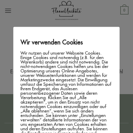
Zum
Inhalt
0
springen
SHOP
/
PRODUKTE VERSCHLAGWORTET MIT
„TANNENBÄUME“
Wir verwenden Cookies
FILTER
Wir nutzen auf unserer Webseite Cookies.
Einige Cookies sind notwendig (z.B. für den
Warenkorb) andere sind nicht notwendig. Die
nicht-notwendigen Cookies helfen uns bei der
Optimierung unseres Online-Angebotes,
Es wurden keine Produkte gefunden, die deiner Auswahl
unserer Webseitenfunktionen und werden für
entsprechen.
Marketingzwecke eingesetzt. Die Einwilligung
umfasst die Speicherung von Informationen auf
Ihrem Endgerät, das Auslesen
personenbezogener Daten sowie deren
Verarbeitung. Klicken Sie auf „Alle
akzeptieren“, um in den Einsatz von nicht
PayPal
Bank
notwendigen Cookies einzuwilligen oder auf
„Alle ablehnen“, wenn Sie sich anders
Transfer
entscheiden. Sie können unter „Einstellungen
IMPRESSUM
DATENSCHUTZERKLÄRUNG
AGB
verwalten“ detaillierte Informationen der von
WIDERRUFSBELEHRUNG
ZAHLUNG & VERSAND
uns eingesetzten Arten von Cookies erhalten
www.floom-unikate.de
created by
WEBBRO GmbH
und deren Einstellungen aufrufen. Sie können