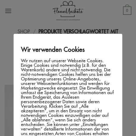
Zum
Inhalt
0
springen
SHOP
/
PRODUKTE VERSCHLAGWORTET MIT
„TORTENSTECKER BOY OR GIRL“
Wir verwenden Cookies
FILTER
Wir nutzen auf unserer Webseite Cookies.
Einige Cookies sind notwendig (z.B. für den
Warenkorb) andere sind nicht notwendig. Die
nicht-notwendigen Cookies helfen uns bei der
Optimierung unseres Online-Angebotes,
unserer Webseitenfunktionen und werden für
Marketingzwecke eingesetzt. Die Einwilligung
umfasst die Speicherung von Informationen auf
Ihrem Endgerät, das Auslesen
personenbezogener Daten sowie deren
Verarbeitung. Klicken Sie auf „Alle
akzeptieren“, um in den Einsatz von nicht
notwendigen Cookies einzuwilligen oder auf
„Alle ablehnen“, wenn Sie sich anders
entscheiden. Sie können unter „Einstellungen
verwalten“ detaillierte Informationen der von
uns eingesetzten Arten von Cookies erhalten