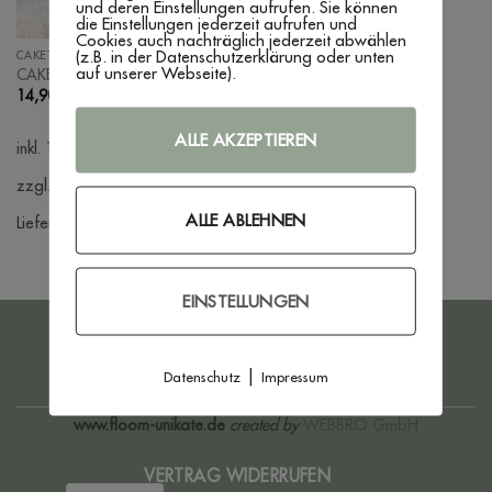
und deren Einstellungen aufrufen. Sie können
die Einstellungen jederzeit aufrufen und
Cookies auch nachträglich jederzeit abwählen
(z.B. in der Datenschutzerklärung oder unten
CAKETOPPER
auf unserer Webseite).
CAKETOPPER ‚BOYorGIRL‘
14,90
€
ALLE AKZEPTIEREN
inkl. 19 % MwSt.
zzgl. Versandkosten
ALLE ABLEHNEN
Lieferzeit:
3 - 7 Werktage
EINSTELLUNGEN
PayPal
Bank
Transfer
|
Datenschutz
Impressum
IMPRESSUM
DATENSCHUTZERKLÄRUNG
AGB
WIDERRUFSBELEHRUNG
ZAHLUNG & VERSAND
www.floom-unikate.de
created by
WEBBRO GmbH
VERTRAG WIDERRUFEN