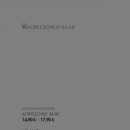
ACRYLGLASSCHILDER
BRAUT UND B
ACRYLSCHILD ‚KLAR‘
SHIRT ‚WIFE
14,90
€
–
17,90
€
19,90
€