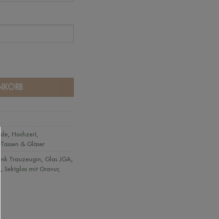
RIDE' Menge
NKORB
ide
,
Hochzeit
,
,
Tassen & Gläser
nk Trauzeugin
,
Glas JGA
,
s
,
Sektglas mit Gravur
,