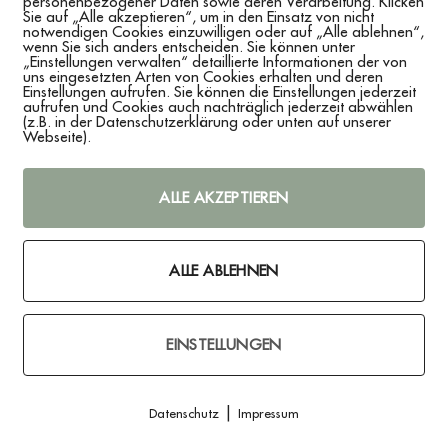
personenbezogener Daten sowie deren Verarbeitung. Klicken
Sie auf „Alle akzeptieren“, um in den Einsatz von nicht
notwendigen Cookies einzuwilligen oder auf „Alle ablehnen“,
wenn Sie sich anders entscheiden. Sie können unter
„Einstellungen verwalten“ detaillierte Informationen der von
uns eingesetzten Arten von Cookies erhalten und deren
Einstellungen aufrufen. Sie können die Einstellungen jederzeit
EN (0)
aufrufen und Cookies auch nachträglich jederzeit abwählen
(z.B. in der Datenschutzerklärung oder unten auf unserer
Webseite).
r das Getting Ready oder als Geschenk für das Team Bride?
ALLE AKZEPTIEREN
rgravur oder einem temporären farbigen Aufkleber.
 in den Warenkorb.
ALLE ABLEHNEN
geeignet)
EINSTELLUNGEN
 Handwäsche)
erforder Straße 240, 32120 Hiddenhausen – kontakt@floom-unika
|
Datenschutz
Impressum