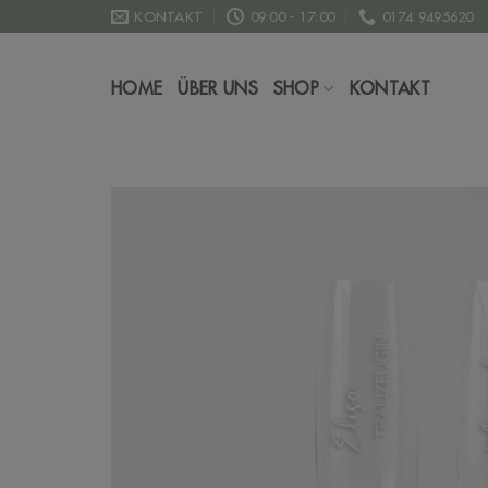
Zum
KONTAKT
09:00 - 17:00
0174 9495620
Inhalt
springen
HOME
ÜBER UNS
SHOP
KONTAKT