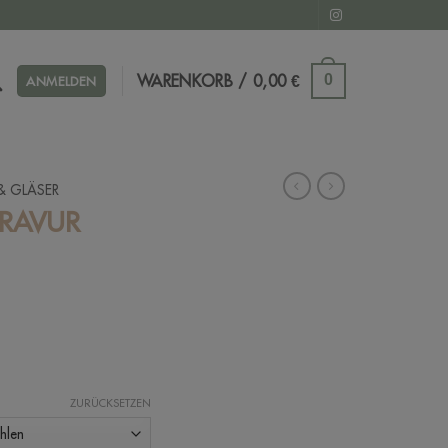
WARENKORB /
0,00
€
0
ANMELDEN
& GLÄSER
GRAVUR
ZURÜCKSETZEN