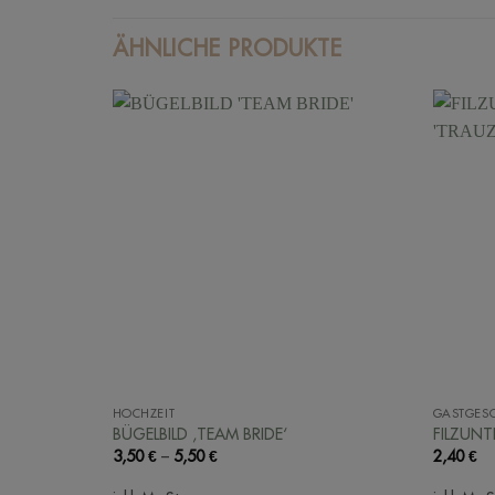
ÄHNLICHE PRODUKTE
HOCHZEIT
GASTGES
BÜGELBILD ‚TEAM BRIDE‘
FILZUNT
3,50
€
–
5,50
€
2,40
€