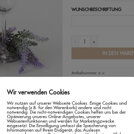
WUNSCHBESCHRIFTUNG
SEKTGLAS MIT GRAVUR 'TEAM B
IN DEN WARE
Artikelnummer:
n. v.
Kategorien:
Geschenkideen Team Br
Junggesellinnen-Abschied
,
Produkte
Wir verwenden Cookies
Schlagwörter:
Geschenk JGA
,
Gesche
Wir nutzen auf unserer Webseite Cookies. Einige Cookies sind
Glas mit Name
,
Glasgravur
,
Sektgla
notwendig (z.B. für den Warenkorb) andere sind nicht
Weinglas JGA
,
Weinglas Trauzeugin
notwendig. Die nicht-notwendigen Cookies helfen uns bei der
Optimierung unseres Online-Angebotes, unserer
Webseitenfunktionen und werden für Marketingzwecke
eingesetzt. Die Einwilligung umfasst die Speicherung von
Informationen auf Ihrem Endgerät, das Auslesen