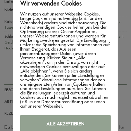
Lieferzeit:
3 - 7 Werktage
Wir verwenden Cookies
Nicht vorrätig
Wir nutzen auf unserer Webseite Cookies.
Einige Cookies sind notwendig (z.B. für den
Kategorien:
Braut und Bräutigam
,
Geschenkideen
,
Hochzeit
,
Produkte
,
Warenkorb) andere sind nicht notwendig. Die
nicht-notwendigen Cookies helfen uns bei der
Tassen & Gläser
,
Zur Hochzeit
Optimierung unseres Online-Angebotes,
unserer Webseitenfunktionen und werden für
Schlagwörter:
Geschenk Braut
,
Geschenk Brautpaar
,
Geschenk Hochzeit
,
Marketingzwecke eingesetzt. Die Einwilligung
Geschenk JGA
,
Glas JGA
,
Glas mit Name
,
Glasgravur
,
Weinglas
umfasst die Speicherung von Informationen auf
Hochzeit
,
Weinglas JGA
,
Weinglas Trauzeugin
Ihrem Endgerät, das Auslesen
personenbezogener Daten sowie deren
Verarbeitung. Klicken Sie auf „Alle
akzeptieren“, um in den Einsatz von nicht
notwendigen Cookies einzuwilligen oder auf
„Alle ablehnen“, wenn Sie sich anders
entscheiden. Sie können unter „Einstellungen
verwalten“ detaillierte Informationen der von
uns eingesetzten Arten von Cookies erhalten
und deren Einstellungen aufrufen. Sie können
BESCHREIBUNG
die Einstellungen jederzeit aufrufen und
Cookies auch nachträglich jederzeit abwählen
(z.B. in der Datenschutzerklärung oder unten
ARTIKELINFORMATIONEN
auf unserer Webseite).
REZENSIONEN (0)
ALLE AKZEPTIEREN
Du bist auf der Suche nach einem persönlichen Geschenk für