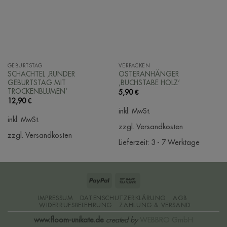
GEBURTSTAG
VERPACKEN
SCHACHTEL ‚RUNDER
OSTERANHÄNGER
GEBURTSTAG MIT
‚BUCHSTABE HOLZ‘
TROCKENBLUMEN‘
5,90
€
12,90
€
inkl. MwSt.
inkl. MwSt.
zzgl. Versandkosten
zzgl. Versandkosten
Lieferzeit:
3 - 7 Werktage
PayPal
Bank
Transfer
IMPRESSUM
DATENSCHUTZERKLÄRUNG
AGB
WIDERRUFSBELEHRUNG
ZAHLUNG & VERSAND
www.floom-unikate.de
created by
WEBBRO GmbH