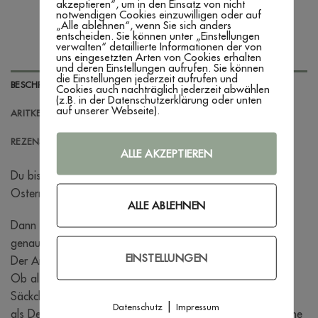
akzeptieren“, um in den Einsatz von nicht
notwendigen Cookies einzuwilligen oder auf
„Alle ablehnen“, wenn Sie sich anders
entscheiden. Sie können unter „Einstellungen
verwalten“ detaillierte Informationen der von
uns eingesetzten Arten von Cookies erhalten
und deren Einstellungen aufrufen. Sie können
die Einstellungen jederzeit aufrufen und
BESCHREIBUNG
Cookies auch nachträglich jederzeit abwählen
(z.B. in der Datenschutzerklärung oder unten
auf unserer Webseite).
ARITKELINFORMATIONEN
REZENSIONEN (0)
ALLE AKZEPTIEREN
Du bist auf der Suche nach einen schönem Anhänger zu
Ostern?
ALLE ABLEHNEN
Dann ist dieser Anhänger aus Holz mit graviertem Namen
genau das Richtige!
EINSTELLUNGEN
Der Anhänger kann vielseitig verwendet werden.
Ob als Anhänger an einem kleinen Osterkorb oder einem
Säckchen,
|
Datenschutz
Impressum
als Deko an einem Weidenzweig oder als Platzkarte um eine