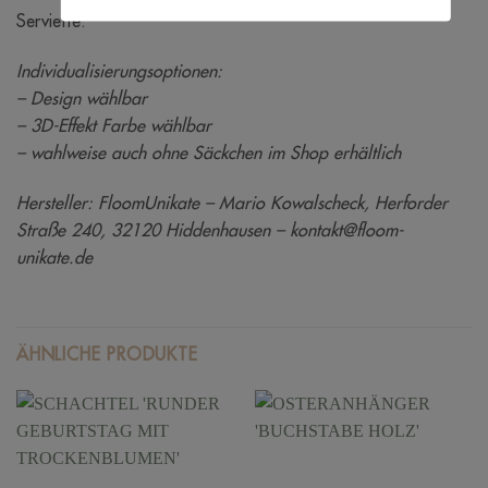
Serviette.
Individualisierungsoptionen:
– Design wählbar
– 3D-Effekt Farbe wählbar
– wahlweise auch ohne Säckchen im Shop erhältlich
Hersteller: FloomUnikate – Mario Kowalscheck, Herforder
Straße 240, 32120 Hiddenhausen – kontakt@floom-
unikate.de
ÄHNLICHE PRODUKTE