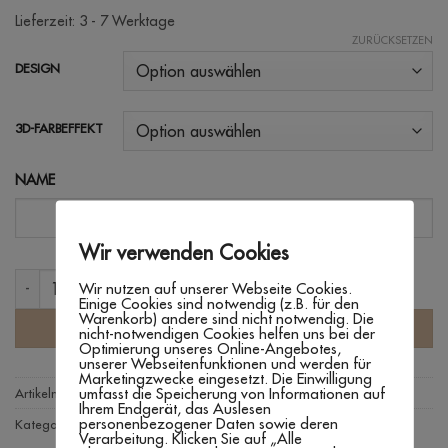
Lieferzeit:
3 - 7 Werktage
ZURÜCKSETZEN
DESIGN
3D-FARBEFFEKT
NAME
Wir verwenden Cookies
OSTERANHÄNGER 'HASE - 3D-OPTIK' Menge
Wir nutzen auf unserer Webseite Cookies.
Einige Cookies sind notwendig (z.B. für den
Warenkorb) andere sind nicht notwendig. Die
IN DEN WARENKORB
nicht-notwendigen Cookies helfen uns bei der
Optimierung unseres Online-Angebotes,
unserer Webseitenfunktionen und werden für
Marketingzwecke eingesetzt. Die Einwilligung
umfasst die Speicherung von Informationen auf
Artikelnummer:
n. v.
Ihrem Endgerät, das Auslesen
personenbezogener Daten sowie deren
Kategorie:
Verpacken
Verarbeitung. Klicken Sie auf „Alle