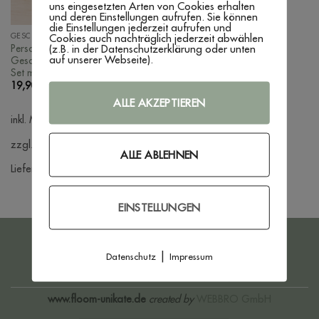
uns eingesetzten Arten von Cookies erhalten
und deren Einstellungen aufrufen. Sie können
die Einstellungen jederzeit aufrufen und
Cookies auch nachträglich jederzeit abwählen
GESCHENKIDEEN
(z.B. in der Datenschutzerklärung oder unten
Personalisiertes Einschulung
auf unserer Webseite).
Geschenk – 6-teiliges Schulkind
Set mit Stiftebox
19,90
€
ALLE AKZEPTIEREN
inkl. MwSt.
zzgl. Versandkosten
ALLE ABLEHNEN
Lieferzeit:
3 - 7 Werktage
EINSTELLUNGEN
PayPal
Bank
|
Datenschutz
Impressum
Transfer
IMPRESSUM
DATENSCHUTZERKLÄRUNG
AGB
WIDERRUFSBELEHRUNG
ZAHLUNG & VERSAND
www.floom-unikate.de
created by
WEBBRO GmbH