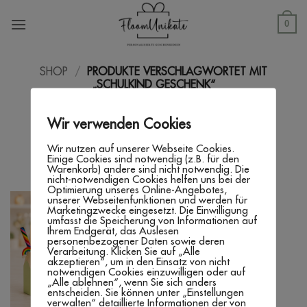
Zum
Inhalt
0
springen
SHOP
/
PRODUKTE VERSCHLAGWORTET MIT
„SCHULKIND GESCHENK“
FILTER
Wir verwenden Cookies
Wir nutzen auf unserer Webseite Cookies.
Einige Cookies sind notwendig (z.B. für den
Warenkorb) andere sind nicht notwendig. Die
nicht-notwendigen Cookies helfen uns bei der
Optimierung unseres Online-Angebotes,
unserer Webseitenfunktionen und werden für
Marketingzwecke eingesetzt. Die Einwilligung
umfasst die Speicherung von Informationen auf
Ihrem Endgerät, das Auslesen
personenbezogener Daten sowie deren
Verarbeitung. Klicken Sie auf „Alle
akzeptieren“, um in den Einsatz von nicht
notwendigen Cookies einzuwilligen oder auf
„Alle ablehnen“, wenn Sie sich anders
entscheiden. Sie können unter „Einstellungen
verwalten“ detaillierte Informationen der von