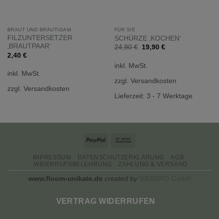
BRAUT UND BRÄUTIGAM
FÜR SIE
FILZUNTERSETZER
SCHÜRZE ‚KOCHEN‘
‚BRAUTPAAR‘
Ursprünglicher
Aktueller
24,90
€
19,90
€
Preis
Preis
2,40
€
war:
ist:
inkl. MwSt.
24,90 €
19,90 €.
inkl. MwSt.
zzgl. Versandkosten
zzgl. Versandkosten
Lieferzeit:
3 - 7 Werktage
PayPal
Bank
Transfer
IMPRESSUM
DATENSCHUTZERKLÄRUNG
AGB
WIDERRUFSBELEHRUNG
ZAHLUNG & VERSAND
www.floom-unikate.de
created by
WEBBRO GmbH
VERTRAG WIDERRUFEN