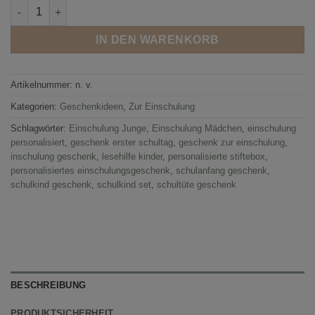
Personalisiertes Einschulung Geschenk – 6-teiliges Schulkind 
IN DEN WARENKORB
Artikelnummer:
n. v.
Kategorien:
Geschenkideen
,
Zur Einschulung
Schlagwörter:
Einschulung Junge
,
Einschulung Mädchen
,
einschulung
personalisiert
,
geschenk erster schultag
,
geschenk zur einschulung
,
inschulung geschenk
,
lesehilfe kinder
,
personalisierte stiftebox
,
personalisiertes einschulungsgeschenk
,
schulanfang geschenk
,
schulkind geschenk
,
schulkind set
,
schultüte geschenk
BESCHREIBUNG
PRODUKTSICHERHEIT