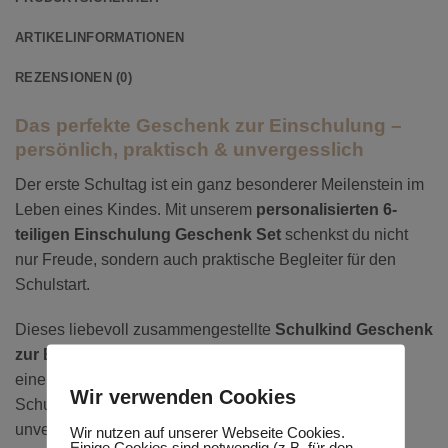
ARTIKELINFORMATIONEN
REZENSIONEN (0)
Das perfekte Geschenk zur Einschulung –
persönlich, praktisch & unvergesslich
Der erste Schultag ist ein ganz besonderer Meilenstein im
Leben eines Kindes. Mit unserem
personalisierten 6-
teiligen Einschulung Geschenk Set
schenkst du nicht
nur Freude, sondern auch praktische Begleiter für den
Schulstart.
Dieses liebevoll zusammengestellte
Schulkind Geschenk
zur Einschulung
vereint hochwertige Accessoires mit
einer individuellen Personalisierung und macht den
Wir verwenden Cookies
Schulanfang für Mädchen und Jungen zu einem
unvergesslichen Erlebnis.
Wir nutzen auf unserer Webseite Cookies.
Einige Cookies sind notwendig (z.B. für den