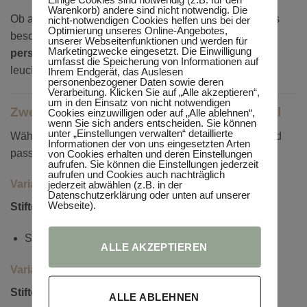
Warenkorb) andere sind nicht notwendig. Die
Ob als Geschenk von Eltern, Großeltern, Paten oder als
nicht-notwendigen Cookies helfen uns bei der
Optimierung unseres Online-Angebotes,
besondere Überraschung in der Schultüte – dieses
unserer Webseitenfunktionen und werden für
Marketingzwecke eingesetzt. Die Einwilligung
personalisierte Einschulungsset
sorgt garantiert für
umfasst die Speicherung von Informationen auf
leuchtende Kinderaugen.
Ihrem Endgerät, das Auslesen
personenbezogener Daten sowie deren
Verarbeitung. Klicken Sie auf „Alle akzeptieren“,
um in den Einsatz von nicht notwendigen
Zwei personalisierte Varianten zur Auswahl
Cookies einzuwilligen oder auf „Alle ablehnen“,
wenn Sie sich anders entscheiden. Sie können
unter „Einstellungen verwalten“ detaillierte
Wähle die Variante, die am besten zu deinem Schulkind
Informationen der von uns eingesetzten Arten
passt:
von Cookies erhalten und deren Einstellungen
aufrufen. Sie können die Einstellungen jederzeit
aufrufen und Cookies auch nachträglich
Variante 1
jederzeit abwählen (z.B. in der
Datenschutzerklärung oder unten auf unserer
Webseite).
Stiftebox in Stiftform mit Wunschname
Schlüsselanhänger mit
„Schulkind 2026“
ALLE AKZEPTIEREN
Variante 2
Stiftebox in Stiftform mit „Schulkind“
ALLE ABLEHNEN