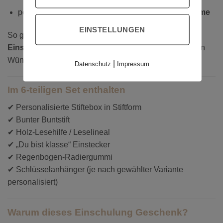
personalisierter Schlüsselanhänger mit
Wunschname
EINSTELLUNGEN
So gestaltest du dein
individuelles
Einschulungsgeschenk mit Namen
ganz nach deinen
Wünschen.
|
Datenschutz
Impressum
Im 6-teiligen Set enthalten
✔ Personalisierte Stiftebox in Stiftform
✔ Bunter Buntstift
✔ Holz-Lesehilfe / Leselineal
✔ „Du bist klasse“ Einstecker
✔ Regenbogen-Radiergummi
✔ Schlüsselanhänger (je nach gewählter Variante
personalisiert)
Warum dieses Einschulung Geschenk?