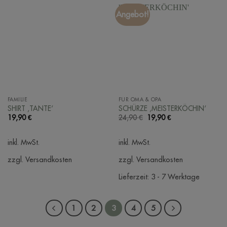
Angebot!
FAMILIE
FÜR OMA & OPA
SHIRT ‚TANTE‘
SCHÜRZE ‚MEISTERKÖCHIN‘
Ursprünglicher
Aktueller
19,90
€
24,90
€
19,90
€
Preis
Preis
war:
ist:
24,90 €
19,90 €.
inkl. MwSt.
inkl. MwSt.
zzgl. Versandkosten
zzgl. Versandkosten
Lieferzeit:
3 - 7 Werktage
1
2
3
4
5