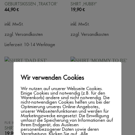
GEBURTSKISSEN ‚TRAKTOR‘
SHIRT ‚HUBBY‘
44,90
€
19,90
€
inkl. MwSt.
inkl. MwSt.
zzgl. Versandkosten
zzgl. Versandkosten
Lieferzeit:
10-14 Werktage
Wir verwenden Cookies
Wir nutzen auf unserer Webseite Cookies.
Einige Cookies sind notwendig (z.B. für den
Warenkorb) andere sind nicht notwendig. Die
nicht-notwendigen Cookies helfen uns bei der
Optimierung unseres Online-Angebotes,
unserer Webseitenfunktionen und werden für
Marketingzwecke eingesetzt. Die Einwilligung
umfasst die Speicherung von Informationen auf
FÜR IHN
FAMILIE
Ihrem Endgerät, das Auslesen
SHIRT ‚DAD EST‘
SHIRT ‚MOMMY TO BE‘
personenbezogener Daten sowie deren
Verarbeitung. Klicken Sie auf „Alle
19,90
€
19,90
€