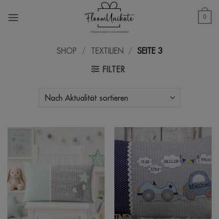
Zum
Inhalt
0
springen
SHOP
/
TEXTILIEN
/
SEITE 3
FILTER