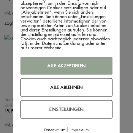
akzeptieren“, um in den Einsatz von nicht
notwendigen Cookies einzuwilligen oder auf
„Alle ablehnen“, wenn Sie sich anders
inkl. MwSt.
inkl. MwSt.
entscheiden. Sie können unter „Einstellungen
verwalten“ detaillierte Informationen der von
zzgl. Versandkosten
zzgl. Versandkosten
uns eingesetzten Arten von Cookies erhalten
und deren Einstellungen aufrufen. Sie können
die Einstellungen jederzeit aufrufen und
Cookies auch nachträglich jederzeit abwählen
(z.B. in der Datenschutzerklärung oder unten
auf unserer Webseite).
ALLE AKZEPTIEREN
ALLE ABLEHNEN
BRAUT UND BRÄUTIGAM
FAMILIE
SHIRT ‚WIFEY‘
SHIRT ‚DOGMOM‘
EINSTELLUNGEN
19,90
€
19,90
€
inkl. MwSt.
inkl. MwSt.
|
Datenschutz
Impressum