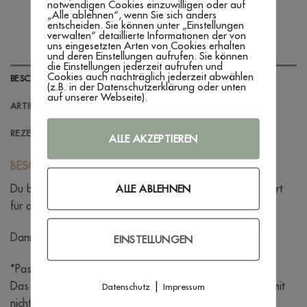
notwendigen Cookies einzuwilligen oder auf
„Alle ablehnen“, wenn Sie sich anders
entscheiden. Sie können unter „Einstellungen
verwalten“ detaillierte Informationen der von
uns eingesetzten Arten von Cookies erhalten
und deren Einstellungen aufrufen. Sie können
die Einstellungen jederzeit aufrufen und
Cookies auch nachträglich jederzeit abwählen
BESCHREIBUNG
(z.B. in der Datenschutzerklärung oder unten
auf unserer Webseite).
ARTIKELINFORMATIONEN
REZENSIONEN (0)
ALLE AKZEPTIEREN
BESCHREIBUNG
Du bist auf der Suche nach einem außergewöhnlichen Shirt
ALLE ABLEHNEN
für die coolste Tante der Welt?
Dann ist dieses Shirt genau das Richtige.
EINSTELLUNGEN
*Passform:*
Das Rundhals-T-Shirt hat eine moderne Länge und ist somit
|
Datenschutz
Impressum
nicht zu kurz geschnitten.