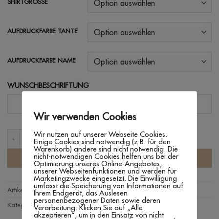
SHIRTGRÖSSE
AUFDRUCKFARBE TANTE
AUFDRUCKFARBE NAME
WUNSCHBESCHRIFTUNG
Wir verwenden Cookies
Wir nutzen auf unserer Webseite Cookies.
SHIRT 'TANTE' Menge
Einige Cookies sind notwendig (z.B. für den
Warenkorb) andere sind nicht notwendig. Die
nicht-notwendigen Cookies helfen uns bei der
IN DEN WARENKORB
Optimierung unseres Online-Angebotes,
unserer Webseitenfunktionen und werden für
Marketingzwecke eingesetzt. Die Einwilligung
umfasst die Speicherung von Informationen auf
Artikelnummer:
n. v.
Ihrem Endgerät, das Auslesen
personenbezogener Daten sowie deren
Kategorien:
Familie
,
Textilien
Verarbeitung. Klicken Sie auf „Alle
akzeptieren“, um in den Einsatz von nicht