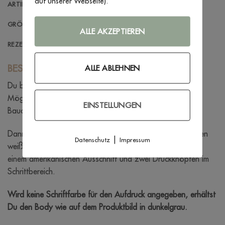
auf unserer Webseite).
ARTIKELINFORMATIONEN
GRÖSSENBERATUNG
ALLE AKZEPTIEREN
REZENSIONEN (1)
BESCHREIBUNG
ALLE ABLEHNEN
Du bist auf der Suche nach einer außergewöhnlichen
Möglichkeit, den werdenden Großeltern von dem kleinen
EINSTELLUNGEN
Bauchbewohner zu erzählen?
Dann ist dieser Body genau das Richtige! Du erhältst einen
|
Datenschutz
Impressum
weißen Body, wahlweise mit langem- oder kurzem Arm,
einem amerikanischen Ausschnitt und zwei Druckknöpfen im
Schrittbereich.
Wird keine Schriftfarbe für den Aufdruck angegeben, erhältst
Du den Body wie auf dem Produktbild in dunkelgrau.