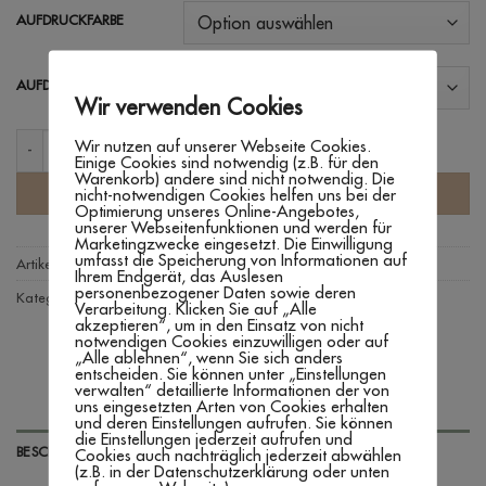
AUFDRUCKFARBE
AUFDRUCKFARBE HERZ
Wir verwenden Cookies
BODY 'IHR WERDET OMA & OPA' Menge
Wir nutzen auf unserer Webseite Cookies.
Einige Cookies sind notwendig (z.B. für den
Warenkorb) andere sind nicht notwendig. Die
IN DEN WARENKORB
nicht-notwendigen Cookies helfen uns bei der
Optimierung unseres Online-Angebotes,
unserer Webseitenfunktionen und werden für
Marketingzwecke eingesetzt. Die Einwilligung
umfasst die Speicherung von Informationen auf
Artikelnummer:
n. v.
Ihrem Endgerät, das Auslesen
personenbezogener Daten sowie deren
Kategorien:
Babybody's
,
Schwangerschaftsverkündung
,
Textilien
Verarbeitung. Klicken Sie auf „Alle
akzeptieren“, um in den Einsatz von nicht
notwendigen Cookies einzuwilligen oder auf
„Alle ablehnen“, wenn Sie sich anders
entscheiden. Sie können unter „Einstellungen
verwalten“ detaillierte Informationen der von
uns eingesetzten Arten von Cookies erhalten
und deren Einstellungen aufrufen. Sie können
die Einstellungen jederzeit aufrufen und
BESCHREIBUNG
Cookies auch nachträglich jederzeit abwählen
(z.B. in der Datenschutzerklärung oder unten