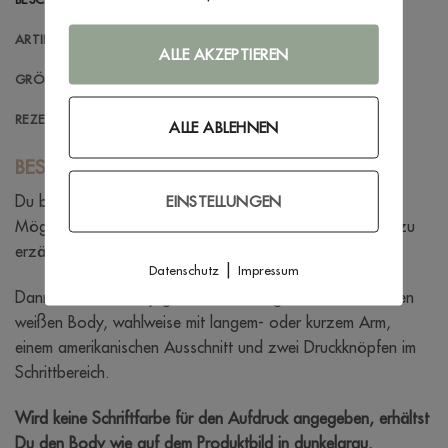
ARTIKELINFORMATIONEN
ALLE AKZEPTIEREN
GRÖSSENBERATUNG
REZENSIONEN (1)
ALLE ABLEHNEN
BESCHREIBUNG
Du bist auf der Suche nach einer außergewöhnlichen
EINSTELLUNGEN
Möglichkeit, den Papa von dem kleinen Bauchbewohner zu
erzählen?
|
Datenschutz
Impressum
Dann ist dieser Body genau das Richtige! Du erhältst einen
weißen Body, wahlweise mit langem- oder kurzem Arm,
einem amerikanischen Ausschnitt und zwei Druckknöpfen im
Schrittbereich.
Wird keine Schriftfarbe für den Aufdruck angegeben, erhältst
Du den Body wie auf dem Produktbild in dunkelgrau.