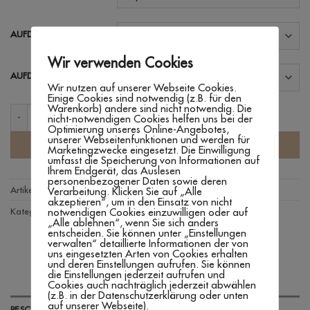
AUFDRUCKFARBE
Wir verwenden Cookies
AUFDRUCKFARBE HERZ
Wir nutzen auf unserer Webseite Cookies.
Einige Cookies sind notwendig (z.B. für den
Warenkorb) andere sind nicht notwendig. Die
BODY 'PAPA SCHWANGERSCHAFT' Menge
nicht-notwendigen Cookies helfen uns bei der
Optimierung unseres Online-Angebotes,
unserer Webseitenfunktionen und werden für
IN DEN WARENKORB
Marketingzwecke eingesetzt. Die Einwilligung
umfasst die Speicherung von Informationen auf
Ihrem Endgerät, das Auslesen
personenbezogener Daten sowie deren
Artikelnummer:
n. v.
Verarbeitung. Klicken Sie auf „Alle
akzeptieren“, um in den Einsatz von nicht
notwendigen Cookies einzuwilligen oder auf
Kategorien:
Babybody's
,
Schwangerschaftsverkündung
,
Textilien
„Alle ablehnen“, wenn Sie sich anders
entscheiden. Sie können unter „Einstellungen
verwalten“ detaillierte Informationen der von
uns eingesetzten Arten von Cookies erhalten
und deren Einstellungen aufrufen. Sie können
die Einstellungen jederzeit aufrufen und
Cookies auch nachträglich jederzeit abwählen
(z.B. in der Datenschutzerklärung oder unten
auf unserer Webseite).
BESCHREIBUNG