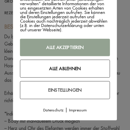
GRÖSSENBERATUNG
verwalten“ detaillierte Informationen der von
uns eingesetzten Arten von Cookies erhalten
und deren Einstellungen aufrufen. Sie können
REZENSIONEN (0)
die Einstellungen jederzeit aufrufen und
Cookies auch nachträglich jederzeit abwählen
(z.B. in der Datenschutzerklärung oder unten
BESCHREIBUNG
auf unserer Webseite).
Du bist auf der Suche nach einem schönen Geschenk zur
Geburt oder suchst etwas für Deinen
ALLE AKZEPTIEREN
kleinen Neuankömling?
Dann ist dieses Set, bestehend aus einer super bequemen
Hose, einem Body mit amerikanischem
ALLE ABLEHNEN
Ausschnitt und einer Mütze mit passendem Halstuch genau
das Richtige!!
EINSTELLUNGEN
Erhältlich in den Größen 50/56-62/68 – Für die Wahl der
richtigen Größe beachte bitte Größenberatung.
|
Datenschutz
Impressum
*Individualisierungsoption:*
– Body mit individuellem Druck möglich
– Herz und Ohr des Elefanten werden immer der Stoffwahl