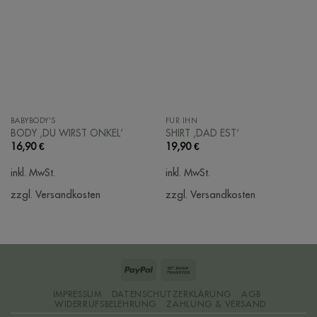
BABYBODY'S
FÜR IHN
BODY ‚DU WIRST ONKEL‘
SHIRT ‚DAD EST‘
16,90
€
19,90
€
inkl. MwSt.
inkl. MwSt.
zzgl. Versandkosten
zzgl. Versandkosten
PayPal
Bank
Transfer
IMPRESSUM
DATENSCHUTZERKLÄRUNG
AGB
WIDERRUFSBELEHRUNG
ZAHLUNG & VERSAND