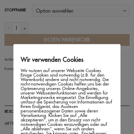
STOFFFARBE
ERSTLINGSSET 'OLIVE' Menge
IN DEN WARENKORB
Wir verwenden Cookies
Artikelnummer:
n. v.
Kategorien:
Erstlingsset's
,
Geschenkideen
,
Textilien
,
Zur Geburt
Wir nutzen auf unserer Webseite Cookies.
Einige Cookies sind notwendig (z.B. für den
Warenkorb) andere sind nicht notwendig. Die
nicht-notwendigen Cookies helfen uns bei der
Optimierung unseres Online-Angebotes,
unserer Webseitenfunktionen und werden für
Marketingzwecke eingesetzt. Die Einwilligung
umfasst die Speicherung von Informationen auf
Ihrem Endgerät, das Auslesen
personenbezogener Daten sowie deren
BESCHREIBUNG
Verarbeitung. Klicken Sie auf „Alle
akzeptieren“, um in den Einsatz von nicht
ARTIKELINFORMATIONEN
notwendigen Cookies einzuwilligen oder auf
„Alle ablehnen“, wenn Sie sich anders
entscheiden. Sie können unter „Einstellungen