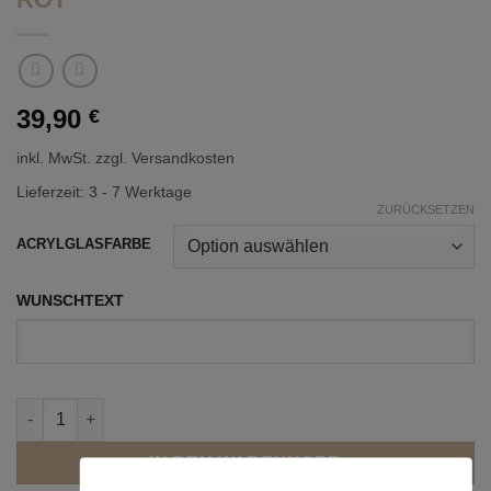
39,90
€
inkl. MwSt.
zzgl. Versandkosten
Lieferzeit:
3 - 7 Werktage
ZURÜCKSETZEN
ACRYLGLASFARBE
WUNSCHTEXT
ERINNERUNGSKISTE 'STERNENBILD - ROT' Menge
IN DEN WARENKORB