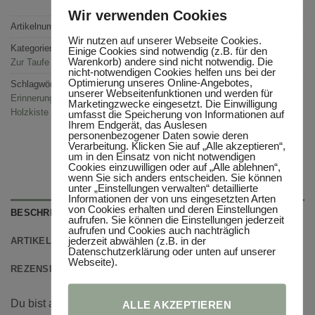
Wir verwenden Cookies
Artikelnummer:
n. v.
Wir nutzen auf unserer Webseite Cookies.
Kategorien:
Erinnerungskisten
,
Geschenkideen
,
Produkte
,
Zur Geburt
,
Einige Cookies sind notwendig (z.B. für den
Warenkorb) andere sind nicht notwendig. Die
Zur Taufe
nicht-notwendigen Cookies helfen uns bei der
Optimierung unseres Online-Angebotes,
Schlagwörter:
Erinnerungskiste Baby
,
Erinnerungskiste Geburt
,
unserer Webseitenfunktionen und werden für
Erinnerungskiste Name
,
Geschenk Geburt
,
Holzkiste mit Deckel
,
Marketingzwecke eingesetzt. Die Einwilligung
Holzkiste Name
umfasst die Speicherung von Informationen auf
Ihrem Endgerät, das Auslesen
personenbezogener Daten sowie deren
Verarbeitung. Klicken Sie auf „Alle akzeptieren“,
um in den Einsatz von nicht notwendigen
Cookies einzuwilligen oder auf „Alle ablehnen“,
wenn Sie sich anders entscheiden. Sie können
unter „Einstellungen verwalten“ detaillierte
Informationen der von uns eingesetzten Arten
von Cookies erhalten und deren Einstellungen
BESCHREIBUNG
aufrufen. Sie können die Einstellungen jederzeit
aufrufen und Cookies auch nachträglich
jederzeit abwählen (z.B. in der
ARTIKELINFORMATIONEN
Datenschutzerklärung oder unten auf unserer
Webseite).
REZENSIONEN (0)
Du bist auf der Suche nach einen einzigartigen Geschenk
ALLE AKZEPTIEREN