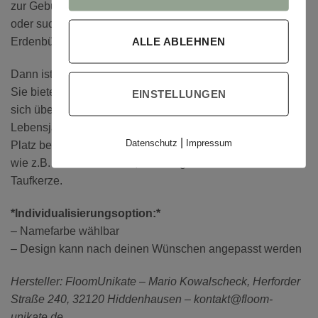
zur Geburt
oder suchst ein schöne Erinnerungskiste für einen kleinen
ALLE ABLEHNEN
Erdenbürger?
Dann ist diese Kiste aus Fichtenholz genau das Richtige!
Sie bietet Platz für ganz besondere Erinnerungsstücke, die
EINSTELLUNGEN
sich über die ersten
Lebensjahre ansammeln und einen ganz besonderen
|
Datenschutz
Impressum
Platz benötigen,
wie z.B. Ultraschallbilder, Kleidungsstücke oder die
Taufkerze.
*Individualisierungsoption:*
– Namefarbe wählbar
– Design kann nach deinen Wünschen angepasst werden
Hersteller: FloomUnikate – Mario Kowalscheck, Herforder
Straße 240, 32120 Hiddenhausen – kontakt@floom-
unikate.de