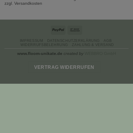
zzgl. Versandkosten
PayPal
Bank
Transfer
IMPRESSUM
DATENSCHUTZERKLÄRUNG
AGB
WIDERRUFSBELEHRUNG
ZAHLUNG & VERSAND
www.floom-unikate.de
created by
WEBBRO GmbH
VERTRAG WIDERRUFEN