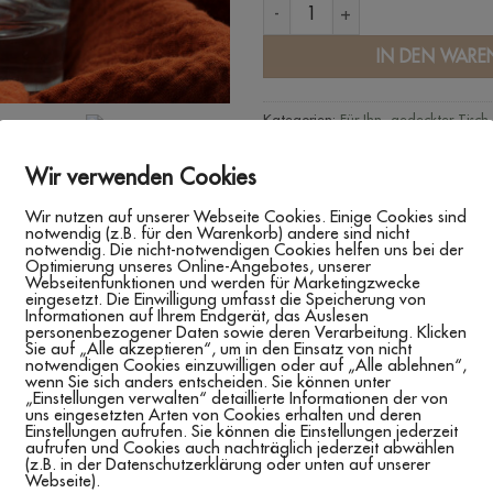
WHISKEYGLAS 'GRAVUR' Menge
IN DEN WARE
Kategorien:
Für Ihn
,
gedeckter Tisch
Geschenkideen Team Bräutigam
,
Ho
Gläser
Wir verwenden Cookies
Schlagwörter:
Geschenk Trauzeuge
,
Wir nutzen auf unserer Webseite Cookies. Einige Cookies sind
Trauzeuge
notwendig (z.B. für den Warenkorb) andere sind nicht
notwendig. Die nicht-notwendigen Cookies helfen uns bei der
Optimierung unseres Online-Angebotes, unserer
Webseitenfunktionen und werden für Marketingzwecke
eingesetzt. Die Einwilligung umfasst die Speicherung von
Informationen auf Ihrem Endgerät, das Auslesen
personenbezogener Daten sowie deren Verarbeitung. Klicken
Sie auf „Alle akzeptieren“, um in den Einsatz von nicht
notwendigen Cookies einzuwilligen oder auf „Alle ablehnen“,
EN (0)
wenn Sie sich anders entscheiden. Sie können unter
„Einstellungen verwalten“ detaillierte Informationen der von
uns eingesetzten Arten von Cookies erhalten und deren
alisiertem Glas für deinen Trauzeugen?
Einstellungen aufrufen. Sie können die Einstellungen jederzeit
aufrufen und Cookies auch nachträglich jederzeit abwählen
(z.B. in der Datenschutzerklärung oder unten auf unserer
r genau das Richtige!
Webseite).