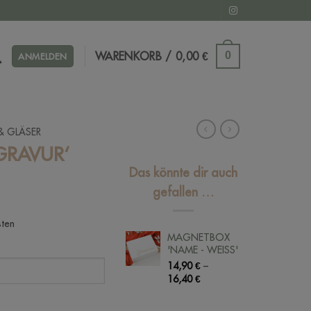
WARENKORB /
0,00
€
0
ANMELDEN
& GLÄSER
GRAVUR‘
Das könnte dir auch
gefallen …
sten
MAGNETBOX
'NAME - WEISS'
14,90
€
–
16,40
€