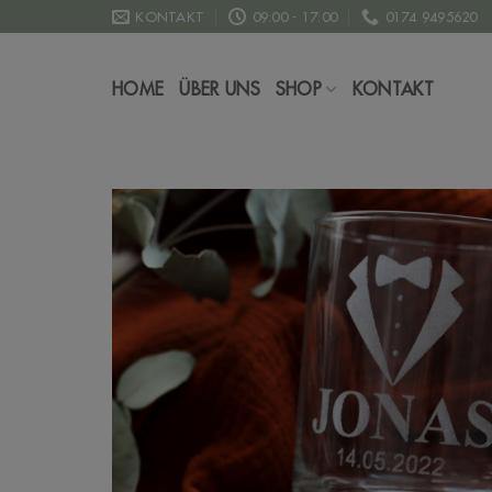
Zum
KONTAKT
09:00 - 17:00
0174 9495620
Inhalt
springen
HOME
ÜBER UNS
SHOP
KONTAKT