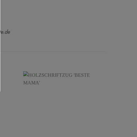
te.de
Angebot!