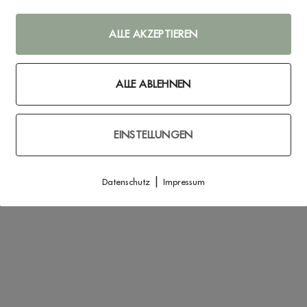
 den Hochzeitstisch.
ALLE AKZEPTIEREN
sind keine Grenzen gesetzt.
erforder Straße 240, 32120 Hiddenhausen – kontakt@floom-unika
ALLE ABLEHNEN
EINSTELLUNGEN
|
Datenschutz
Impressum