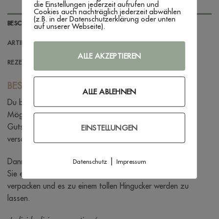
die Einstellungen jederzeit aufrufen und
Cookies auch nachträglich jederzeit abwählen
(z.B. in der Datenschutzerklärung oder unten
BESCHREIBUNG
auf unserer Webseite).
ARTIKELINFORAMTIONEN
ALLE AKZEPTIEREN
REZENSIONEN (0)
BESCHREIBUNG
ALLE ABLEHNEN
Du bist auf der Suche nach einer außergewöhnlichen
Möglichkeit Geld- oder
Gutscheine zu einem besonderen Geburtstag zu
EINSTELLUNGEN
verschenken?
|
Dann ist diese Geschenkverpackung genau das Richtige.
Datenschutz
Impressum
Sie eignet sich ideal um Geld oder Gutscheine stilvoll zu
verpacken und es zu einem tollen Hingucker werden zu
lassen.