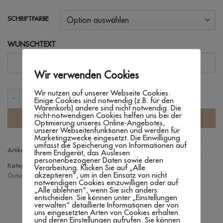
SCHRIFTFARBE
WUNSCHTEXT
Wir verwenden Cookies
Wir nutzen auf unserer Webseite Cookies.
SCHACHTEL 'RUNDER GEBURTSTAG MIT TROCKENBLUMEN' Meng
Einige Cookies sind notwendig (z.B. für den
Warenkorb) andere sind nicht notwendig. Die
nicht-notwendigen Cookies helfen uns bei der
IN DEN WARENKORB
Optimierung unseres Online-Angebotes,
unserer Webseitenfunktionen und werden für
Marketingzwecke eingesetzt. Die Einwilligung
umfasst die Speicherung von Informationen auf
Artikelnummer:
n. v.
Ihrem Endgerät, das Auslesen
personenbezogener Daten sowie deren
Kategorien:
Geburtstag
,
Geschenkboxen
,
Geschenkideen
,
Verarbeitung. Klicken Sie auf „Alle
akzeptieren“, um in den Einsatz von nicht
Gutscheinverpackung
,
Produkte
,
Textilien
,
Verpacken
notwendigen Cookies einzuwilligen oder auf
„Alle ablehnen“, wenn Sie sich anders
entscheiden. Sie können unter „Einstellungen
verwalten“ detaillierte Informationen der von
uns eingesetzten Arten von Cookies erhalten
und deren Einstellungen aufrufen. Sie können