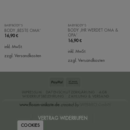
BABYBODY'S
BABYBODY'S
BODY ‚IHR WERDET OMA &
BODY ‚BESTE OMA‘
OPA‘
16,90
€
16,90
€
inkl. MwSt.
inkl. MwSt.
zzgl. Versandkosten
zzgl. Versandkosten
PayPal
Bank
Transfer
IMPRESSUM
DATENSCHUTZERKLÄRUNG
AGB
WIDERRUFSBELEHRUNG
ZAHLUNG & VERSAND
www.floom-unikate.de
created by
WEBBRO GmbH
VERTRAG WIDERRUFEN
COOKIES