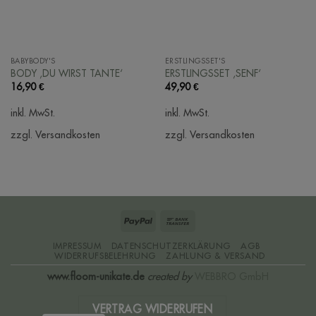
BABYBODY'S
ERSTLINGSSET'S
BODY ‚DU WIRST TANTE‘
ERSTLINGSSET ‚SENF‘
16,90
€
49,90
€
inkl. MwSt.
inkl. MwSt.
zzgl. Versandkosten
zzgl. Versandkosten
PayPal
Bank
Transfer
IMPRESSUM
DATENSCHUTZERKLÄRUNG
AGB
WIDERRUFSBELEHRUNG
ZAHLUNG & VERSAND
www.floom-unikate.de
created by
WEBBRO GmbH
VERTRAG WIDERRUFEN