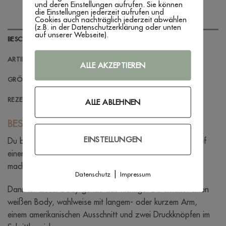
und deren Einstellungen aufrufen. Sie können
die Einstellungen jederzeit aufrufen und
Cookies auch nachträglich jederzeit abwählen
(z.B. in der Datenschutzerklärung oder unten
auf unserer Webseite).
BESCHREIBUNG
ARTIKELINFORMATIONEN
ALLE AKZEPTIEREN
GRÖSSENBERATUNG
REZENSIONEN (0)
ALLE ABLEHNEN
BESCHREIBUNG
EINSTELLUNGEN
Du bist auf der Suche nach einem Body um der Mama auf
einer besondern Art zum Muttertag ein Kompliment zu
machen?
|
Datenschutz
Impressum
Dann ist dieser Body genau das Richtige! Du erhältst einen
weißen Body, wahlweise mit langem- oder kurzem Arm,
einem amerikanischen Ausschnitt und zwei Druckknöpfen im