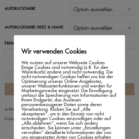
AUFDRUCKFARBE
AUFDRUCKFARBE HERZ & NAME
NAME
Wir verwenden Cookies
Wir nutzen auf unserer Webseite Cookies.
Einige Cookies sind notwendig (z.B. für den
Warenkorb) andere sind nicht notwendig. Die
BODY 'MUTTERTAG - BESTE MAMA' Menge
nicht-notwendigen Cookies helfen uns bei der
Optimierung unseres Online-Angebotes,
unserer Webseitenfunktionen und werden für
IN DEN WARENKORB
Marketingzwecke eingesetzt. Die Einwilligung
umfasst die Speicherung von Informationen auf
Ihrem Endgerät, das Auslesen
personenbezogener Daten sowie deren
Verarbeitung. Klicken Sie auf „Alle
Artikelnummer:
n. v.
akzeptieren“, um in den Einsatz von nicht
notwendigen Cookies einzuwilligen oder auf
Kategorien:
Babybody's
,
Textilien
„Alle ablehnen“, wenn Sie sich anders
entscheiden. Sie können unter „Einstellungen
verwalten“ detaillierte Informationen der von
uns eingesetzten Arten von Cookies erhalten