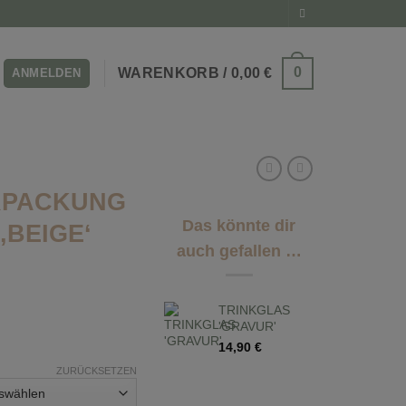
0
WARENKORB /
0,00
€
ANMELDEN
RPACKUNG
Das könnte dir
‚BEIGE‘
auch gefallen …
TRINKGLAS
'GRAVUR'
14,90
€
ZURÜCKSETZEN