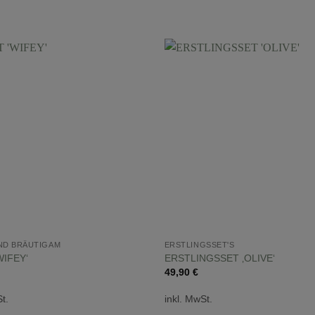
ND BRÄUTIGAM
ERSTLINGSSET'S
WIFEY‘
ERSTLINGSSET ‚OLIVE‘
49,90
€
t.
inkl. MwSt.