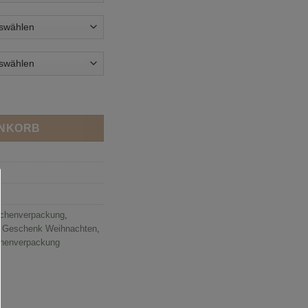
LASCHE 'BEIGE' Menge
ENKORB
schenverpackung
,
s Geschenk Weihnachten
,
chenverpackung