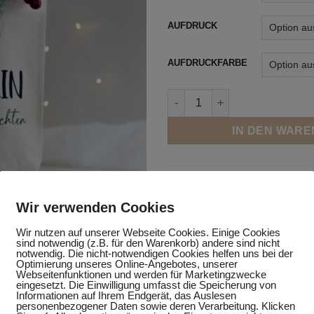
AUFDRUCK
AUFDRUCKFARBE
GESCHENKVERPACKUNG WEINF
IN DEN WAR
Artikelnummer:
n. v.
Kategorie:
Textilien
Wir verwenden Cookies
Schlagwörter:
Flaschentasche
,
Fla
Wir nutzen auf unserer Webseite Cookies. Einige Cookies
Geschenkverpackung Wein
,
kleine
sind notwendig (z.B. für den Warenkorb) andere sind nicht
Verpackung Weinflasche
,
Weinflas
notwendig. Die nicht-notwendigen Cookies helfen uns bei der
Optimierung unseres Online-Angebotes, unserer
Webseitenfunktionen und werden für Marketingzwecke
eingesetzt. Die Einwilligung umfasst die Speicherung von
Informationen auf Ihrem Endgerät, das Auslesen
personenbezogener Daten sowie deren Verarbeitung. Klicken