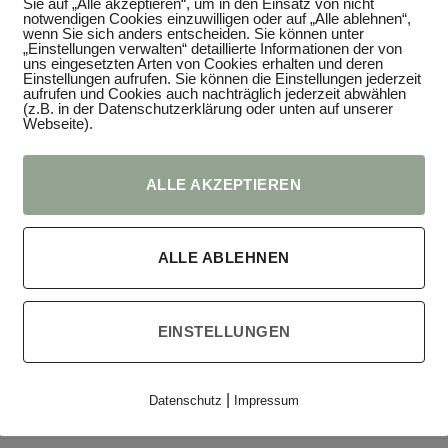
Sie auf „Alle akzeptieren“, um in den Einsatz von nicht
notwendigen Cookies einzuwilligen oder auf „Alle ablehnen“,
wenn Sie sich anders entscheiden. Sie können unter
SIONEN (0)
„Einstellungen verwalten“ detaillierte Informationen der von
uns eingesetzten Arten von Cookies erhalten und deren
Einstellungen aufrufen. Sie können die Einstellungen jederzeit
aufrufen und Cookies auch nachträglich jederzeit abwählen
(z.B. in der Datenschutzerklärung oder unten auf unserer
Webseite).
ALLE AKZEPTIEREN
ndividuellen Möglichkeit eine Flasche besonders zu verpacken?
der Sektflasche genau das Richtige.
ALLE ABLEHNEN
arin gut verschenken.
rd es zu einem
EINSTELLUNGEN
 Herforder Straße 240, 32120 Hiddenhausen – kontakt@floom-u
|
Datenschutz
Impressum