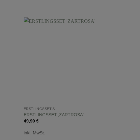
ERSTLINGSSET'S
BABYBODY'S
ERSTLINGSSET ‚ZARTROSA‘
BODY ‚BEST
49,90
€
16,90
€
inkl. MwSt.
inkl. MwSt.